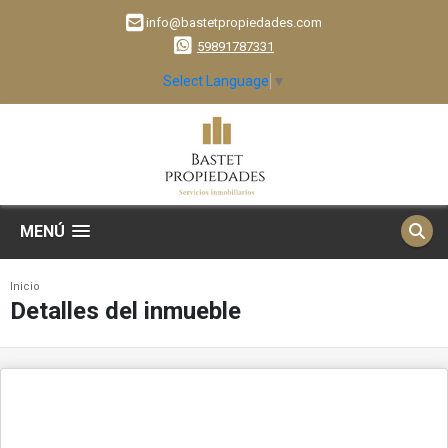
info@bastetpropiedades.com
59891787331
Select Language
▼
MENÚ
Inicio
Detalles del inmueble