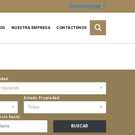
Select Language
▼
OG
NUESTRA EMPRESA
CONTÁCTENOS
udad:
0 Opciones
Estado Propiedad:
Todos
ecio hasta:
BUSCAR