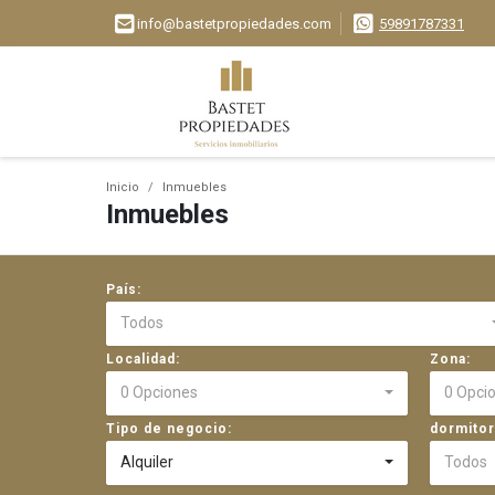
info@bastetpropiedades.com
59891787331
Inicio
Inmuebles
Inmuebles
País:
Todos
Localidad:
Zona:
0 Opciones
0 Opci
Tipo de negocio:
dormitor
Alquiler
Todos