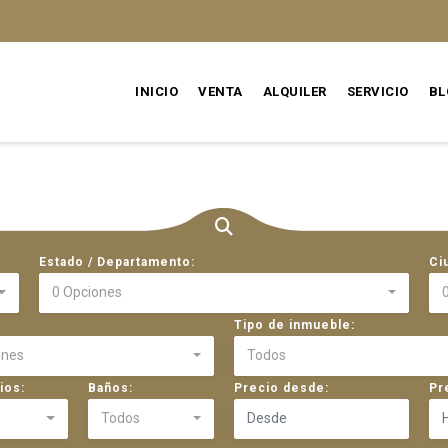
INICIO
VENTA
ALQUILER
SERVICIO
BL
Estado / Departamento:
Ci
0 Opciones
Tipo de inmueble:
ones
Todos
ios:
Baños:
Precio desde:
Pr
Todos